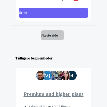
Se nu
Næste side
Tidligere begivenheder
AQ
4
Premium and higher plans
2 dage siden
Ca. 1 time