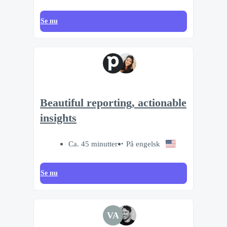
Se nu
Beautiful reporting, actionable
insights
Ca. 45 minutter
På engelsk
Se nu
VA