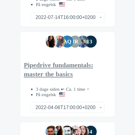
På engelsk
AQ
JR
3
Pipedrive fundamentals:
master the basics
3 dage siden
Ca. 1 time
På engelsk
4