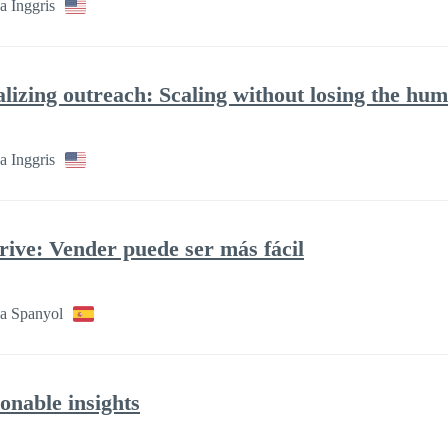
a Inggris
izing outreach: Scaling without losing the hu
a Inggris
ive: Vender puede ser más fácil
a Spanyol
ionable insights