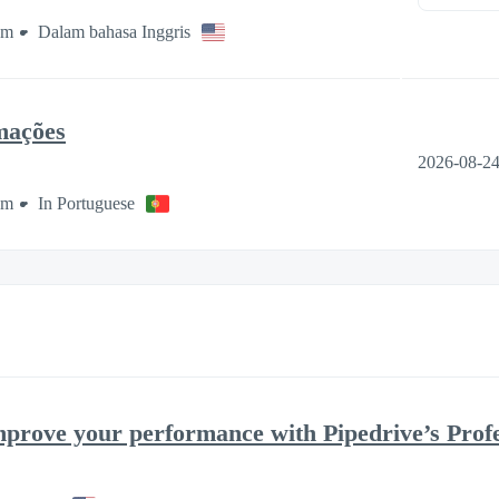
am
Dalam bahasa Inggris
mações
2026-08-2
am
In Portuguese
improve your performance with Pipedrive’s Prof