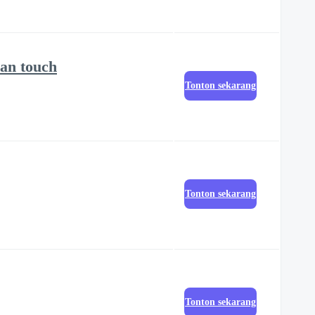
man touch
Tonton sekarang
Tonton sekarang
Tonton sekarang