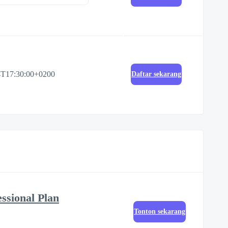
4T17:30:00+0200
Daftar sekarang
essional Plan
Tonton sekarang