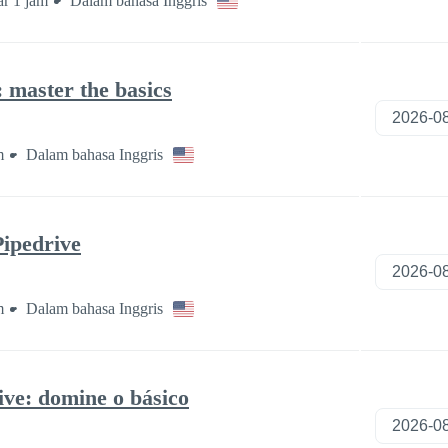
ar 1 jam
Dalam bahasa Inggris
 master the basics
m
Dalam bahasa Inggris
Pipedrive
m
Dalam bahasa Inggris
ve: domine o básico