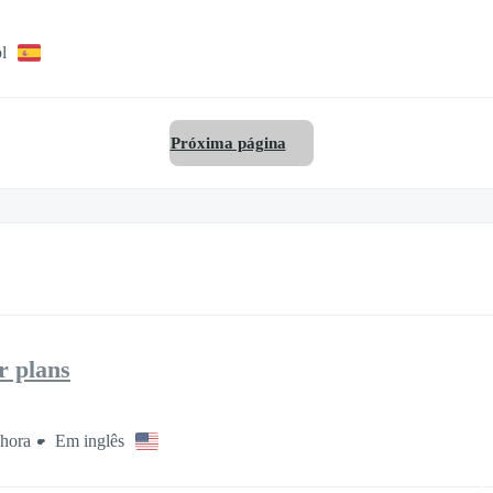
l
Próxima página
r plans
 hora
Em inglês