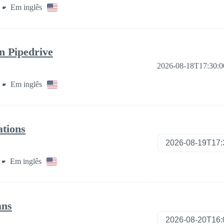
Em inglês
n Pipedrive
2026-08-18T17:30:
Em inglês
ations
Em inglês
ans