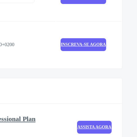
00+0200
INSCREVA-SE AGORA
essional Plan
ASSISTA AGORA