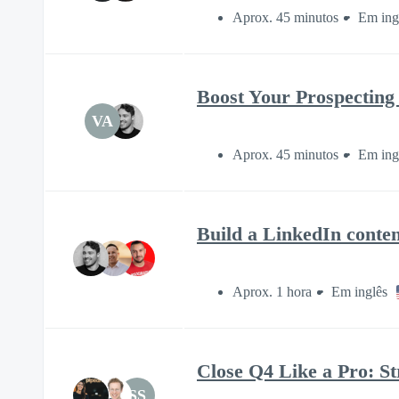
Aprox. 45 minutos
Em ing
Boost Your Prospecting 
VA
Aprox. 45 minutos
Em ing
Build a LinkedIn conten
Aprox. 1 hora
Em inglês
Close Q4 Like a Pro: St
SS