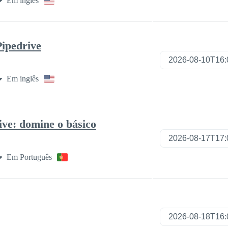
Em inglês
Pipedrive
Em inglês
ve: domine o básico
Em Português