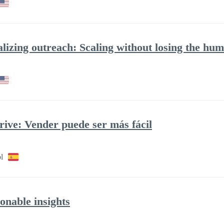
izing outreach: Scaling without losing the hu
ive: Vender puede ser más fácil
l
ionable insights