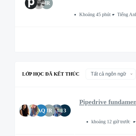
JR
Khoảng 45 phút
Tiếng An
LỚP HỌC ĐÃ KẾT THÚC
Pipedrive fundament
AQ
JR
3
khoảng 12 giờ trước