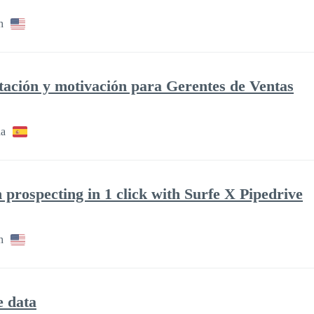
h
tación y motivación para Gerentes de Ventas
ha
prospecting in 1 click with Surfe X Pipedrive
h
e data