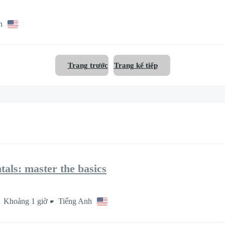
h
Trang trước
Trang kế tiếp
als: master the basics
Khoảng 1 giờ
Tiếng Anh