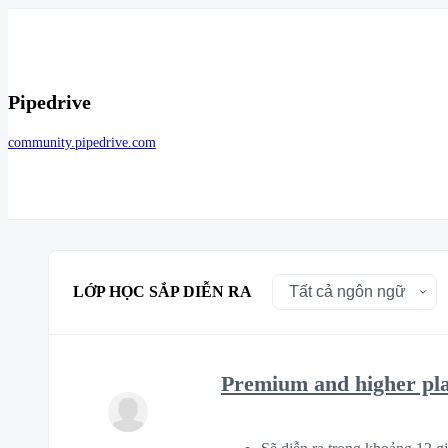
Pipedrive
community.pipedrive.com
LỚP HỌC SẮP DIỄN RA
Premium and higher pl