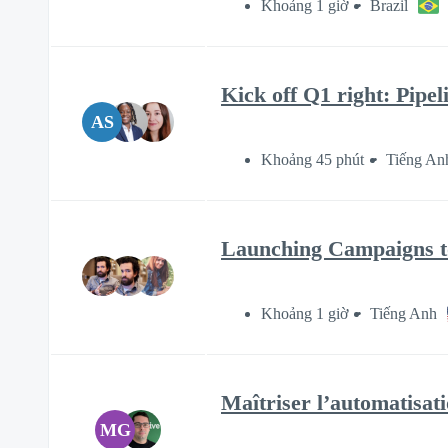
Khoảng 1 giờ
Brazil
Kick off Q1 right: Pipel
AS
Khoảng 45 phút
Tiếng An
Launching Campaigns to
Khoảng 1 giờ
Tiếng Anh
Maîtriser l’automatisat
MG