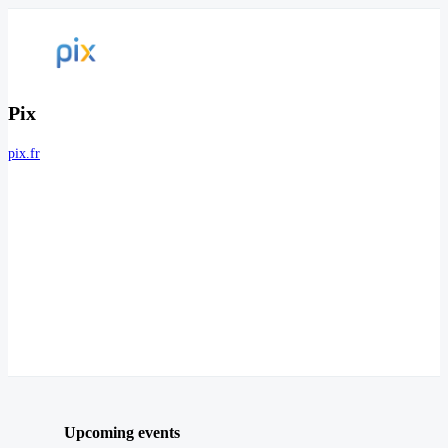
Pix
pix.fr
Upcoming events