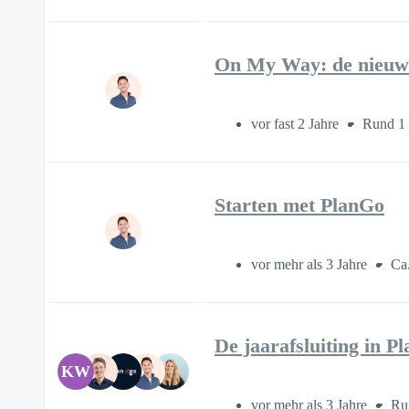
On My Way: de nieuwe
vor fast 2 Jahre
Rund 1
Starten met PlanGo
vor mehr als 3 Jahre
Ca
De jaarafsluiting in P
KW
vor mehr als 3 Jahre
Ru