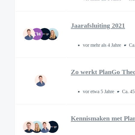
Jaarafsluiting 2021
KW
vor mehr als 4 Jahre
Ca
Zo werkt PlanGo Theo
vor etwa 5 Jahre
Ca. 45
Kennismaken met Pla