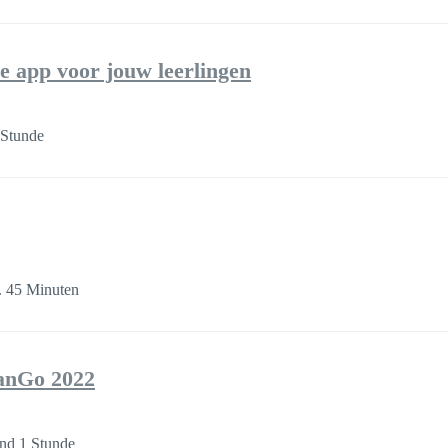
 app voor jouw leerlingen
 Stunde
. 45 Minuten
lanGo 2022
nd 1 Stunde