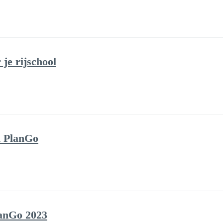
je rijschool
n PlanGo
lanGo 2023