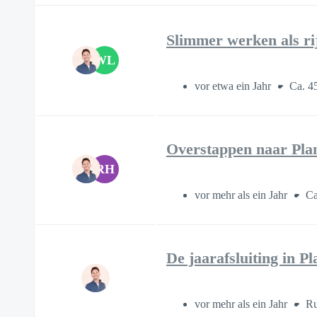
Slimmer werken als ri
WL
vor etwa ein Jahr
Ca. 4
Overstappen naar Plan
RH
vor mehr als ein Jahr
Ca
De jaarafsluiting in P
vor mehr als ein Jahr
Ru