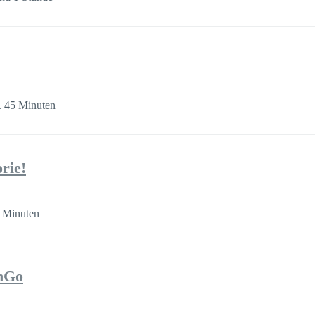
. 45 Minuten
rie!
 Minuten
nGo