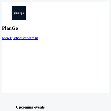
PlanGo
www.rijschoolsoftware.nl
Upcoming events