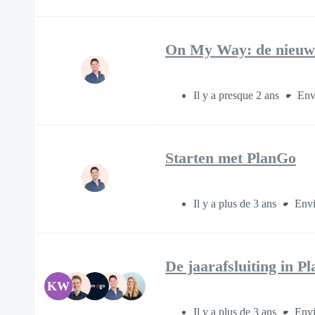
On My Way: de nieuwe
Il y a presque 2 ans
Env
Starten met PlanGo
Il y a plus de 3 ans
Envi
De jaarafsluiting in P
KW
Il y a plus de 3 ans
Envi