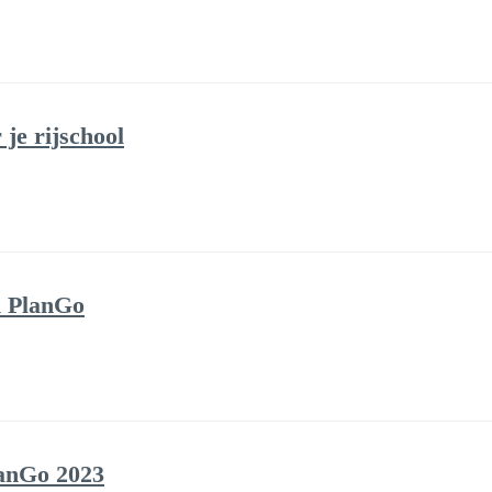
je rijschool
n PlanGo
lanGo 2023