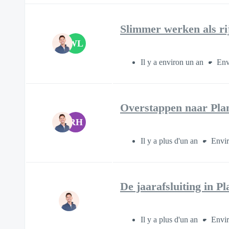
Slimmer werken als ri
WL
Il y a environ un an
Env
Overstappen naar Plan
RH
Il y a plus d'un an
Envir
De jaarafsluiting in P
Il y a plus d'un an
Envir