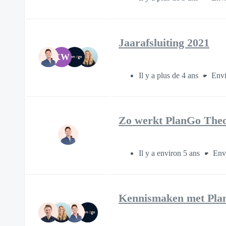
Jaarafsluiting 2021
KW
Il y a plus de 4 ans
Envi
Zo werkt PlanGo Theo
Il y a environ 5 ans
Env
Kennismaken met Pla