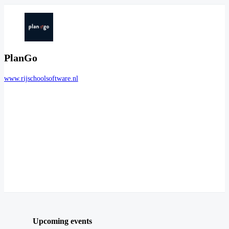
PlanGo
www.rijschoolsoftware.nl
Upcoming events