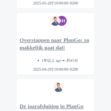
2025-05-20T19:00:00+0200
RH
Overstappen naar PlanGo: zo
makkelijk gaat dat!
1年以上 ago
約45分
2025-04-29T19:00:00+0200
De jaarafsluiting in PlanGo