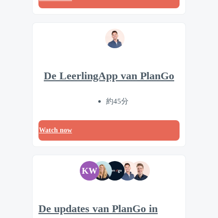
De LeerlingApp van PlanGo
約45分
Watch now
KW
De updates van PlanGo in