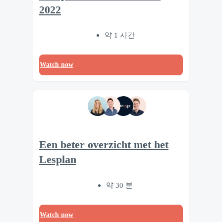
2022
약 1 시간
Watch now
Een beter overzicht met het
Lesplan
약 30 분
Watch now