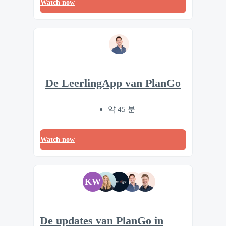
Watch now
De LeerlingApp van PlanGo
약 45 분
Watch now
KW
De updates van PlanGo in