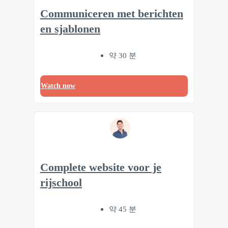
Communiceren met berichten
en sjablonen
약 30 분
Watch now
Complete website voor je
rijschool
약 45 분