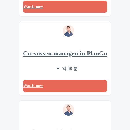
Watch now
Cursussen managen in PlanGo
약 30 분
Watch now