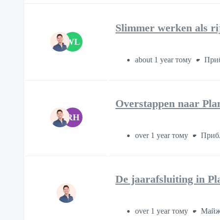
Slimmer werken als ri
WL
about 1 year тому
Приб
Overstappen naar Plan
RH
over 1 year тому
Приб
De jaarafsluiting in P
over 1 year тому
Майж