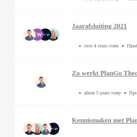
Jaarafsluiting 2021
KW
over 4 years тому
Приб
Zo werkt PlanGo Theo
about 5 years тому
При
Kennismaken met Pla