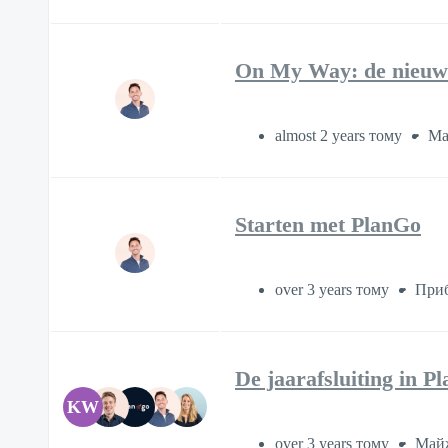
On My Way: de nieuwe
almost 2 years тому
Ма
Starten met PlanGo
over 3 years тому
Приб
De jaarafsluiting in P
KW
over 3 years тому
Майж