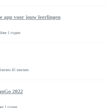
 app voor jouw leerlingen
йже 1 годин
лизно 45 хвилин
lanGo 2022
е 1 годин