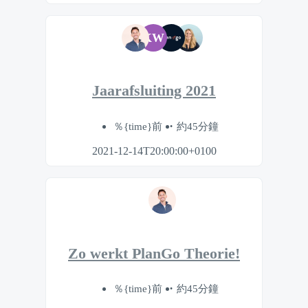
KW
Jaarafsluiting 2021
％{time}前
約45分鐘
2021-12-14T20:00:00+0100
Zo werkt PlanGo Theorie!
％{time}前
約45分鐘