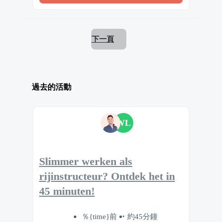
下一頁
過去的活動
WL
Slimmer werken als
rijinstructeur? Ontdek het in
45 minuten!
％{time}前
約45分鐘