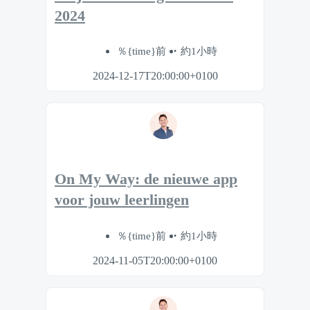
2024
％{time}前
約1小時
2024-12-17T20:00:00+0100
On My Way: de nieuwe app
voor jouw leerlingen
％{time}前
約1小時
2024-11-05T20:00:00+0100