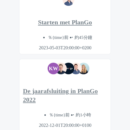
Starten met PlanGo
％{time}前
約45分鐘
2023-05-03T20:00:00+0200
KW
De jaarafsluiting in PlanGo
2022
％{time}前
約1小時
2022-12-01T20:00:00+0100