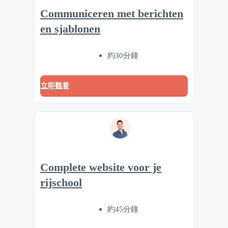
Communiceren met berichten
en sjablonen
約30分鐘
立即觀看
Complete website voor je
rijschool
約45分鐘