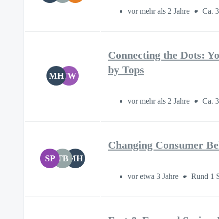
vor mehr als 2 Jahre
Ca. 
Connecting the Dots: Yo
by Tops
MH
TW
vor mehr als 2 Jahre
Ca. 
Changing Consumer Beh
SP
TB
MH
vor etwa 3 Jahre
Rund 1 