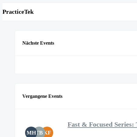
PracticeTek
Nächste Events
Vergangene Events
Fast & Focused Series: 
MH
TB
KF