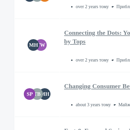
over 2 years тому
Прибл
Connecting the Dots: Yo
by Tops
MH
TW
over 2 years тому
Прибл
Changing Consumer Beh
SP
TB
MH
about 3 years тому
Майж