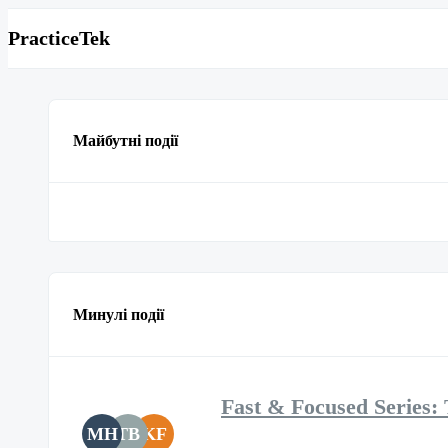
PracticeTek
Майбутні події
Минулі події
Fast & Focused Series: 
MH
TB
KF