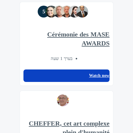
5
Cérémonie des MASE
AWARDS
בערך 1 שעה
Watch now
CHEFFER, cet art complexe
plein d'humanité