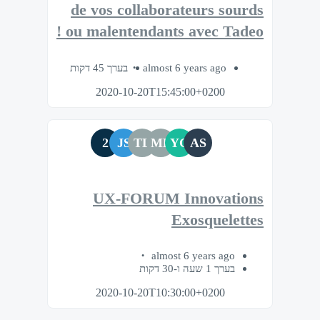
de vos collaborateurs sourds
ou malentendants avec Tadeo !
בערך 45 דקות
almost 6 years ago
2020-10-20T15:45:00+0200
2
JS
TL
MB
YG
AS
UX-FORUM Innovations
Exosquelettes
almost 6 years ago
בערך 1 שעה ו-30 דקות
2020-10-20T10:30:00+0200