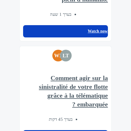
בערך 1 שעה
Watch now
WF
LT
Comment agir sur la
sinistralité de votre flotte
grâce à la télématique
embarquée ?
בערך 45 דקות