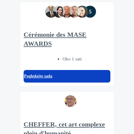
5
Cérémonie des MASE
AWARDS
Oko 1 sati
Pogledajte sada
CHEFFER, cet art complexe
plein d'humanité