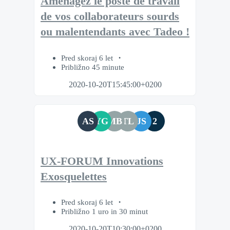
Aménagez le poste de travail
de vos collaborateurs sourds
ou malentendants avec Tadeo !
Pred skoraj 6 let
Približno 45 minute
2020-10-20T15:45:00+0200
AS
YG
MB
TL
JS
2
UX-FORUM Innovations
Exosquelettes
Pred skoraj 6 let
Približno 1 uro in 30 minut
2020-10-20T10:30:00+0200