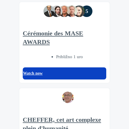
5
Cérémonie des MASE
AWARDS
Približno 1 uro
Watch now
CHEFFER, cet art complexe
plein d'humanité