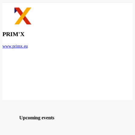
PRIM'X
www.primx.eu
Upcoming events