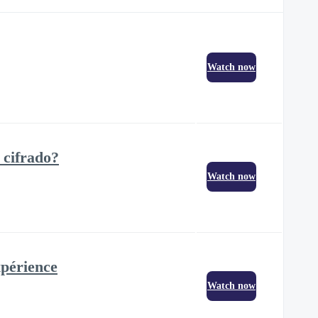
Watch now
 cifrado?
Watch now
xpérience
Watch now