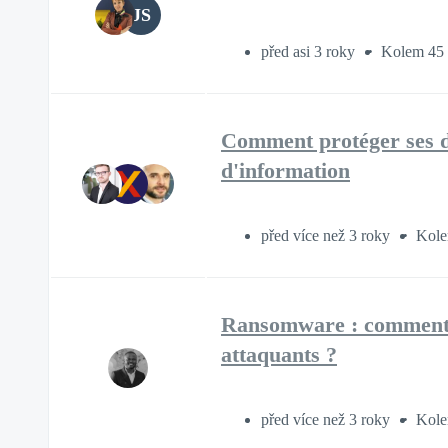
JS
před asi 3 roky
Kolem 45 
Comment protéger ses do
d'information
před více než 3 roky
Kole
Ransomware : comment r
attaquants ?
před více než 3 roky
Kole