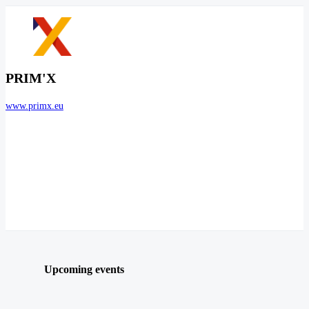
PRIM'X
www.primx.eu
Upcoming events