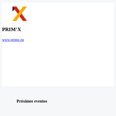
PRIM'X
www.primx.eu
Próximos eventos