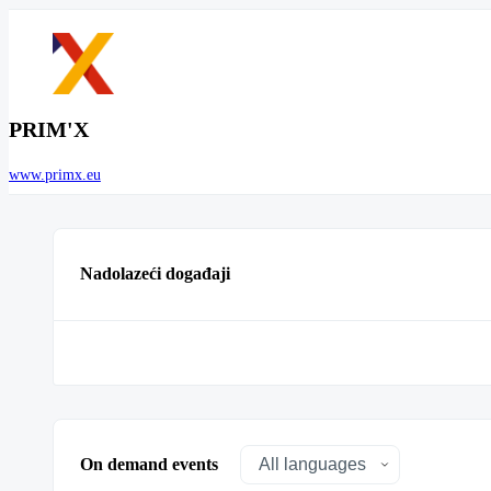
PRIM'X
www.primx.eu
Nadolazeći događaji
On demand events