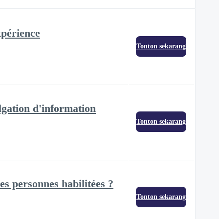
xpérience
Tonton sekarang
lgation d'information
Tonton sekarang
es personnes habilitées ?
Tonton sekarang