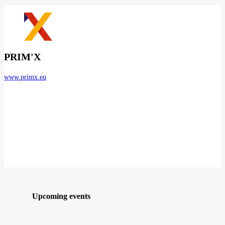
PRIM'X
www.primx.eu
Upcoming events