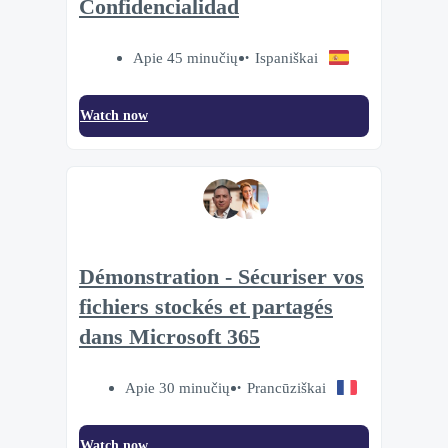
Confidencialidad
Apie 45 minučių
Ispaniškai
Watch now
Démonstration - Sécuriser vos
fichiers stockés et partagés
dans Microsoft 365
Apie 30 minučių
Prancūziškai
Watch now