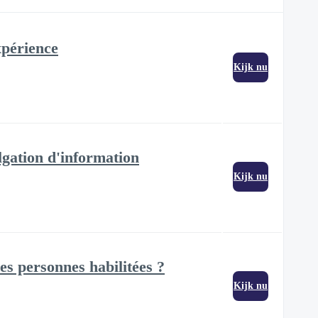
xpérience
Kijk nu
lgation d'information
Kijk nu
es personnes habilitées ?
Kijk nu