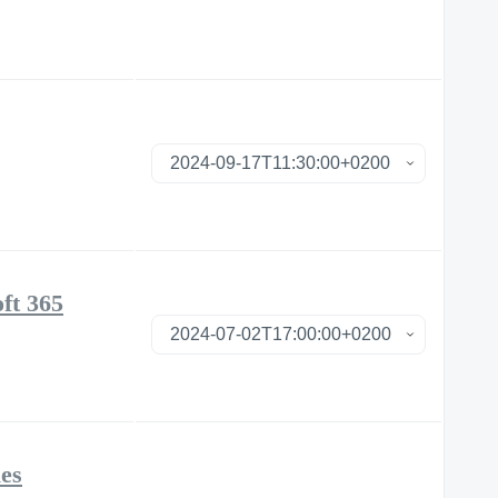
ft 365
les