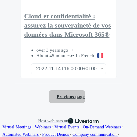
Cloud et confidentialité :
assurez la souveraineté de vos
données dans Microsoft 365®
over 3 years ago
About 45 minutes
In French
Previous page
Host webinars on
∙
∙
∙
∙
Virtual Meetings
Webinars
Virtual Events
On-Demand Webinars
∙
∙
∙
Automated Webinars
Product Demos
Company communication