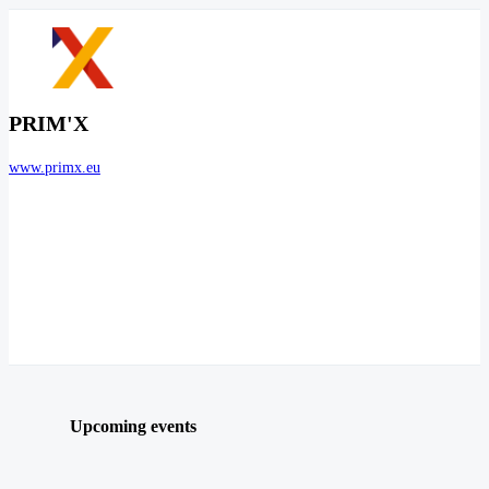
PRIM'X
www.primx.eu
Upcoming events