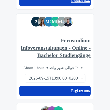
Register now
2
MB
MF
MA
Fernstudium
Infoveranstaltungen - Online -
Bachelor Studiengänge
About 1 hour
In حوالي شهر واحد
Register now