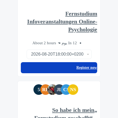
Fernstudium
Infoveranstaltungen Online-
Psychologie
About 2 hours
In 12 يوم
Register now
5
RH
JL
CS
NS
„So habe ich mein
Fernstudium geschafft“ –