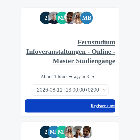
2
MF
MB
Fernstudium
Infoveranstaltungen - Online -
Master Studiengänge
About 1 hour
In 3 يوم
Register now
2
MB
MF