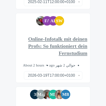
FA
AL
SW
Online-Infotalk mit deinen
Profs: So funktioniert dein
Fernstudium
About 2 hours
حوالي 2 شهر ago
3
MA
MF
MB