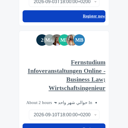
Register now
2
MA
MF
MB
Fernstudium
Infoveranstaltungen Online -
Business Law;
Wirtschaftsingenieur
About 2 hours
In حوالي شهر واحد