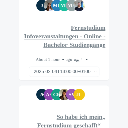
3
MB
MF
MA
Fernstudium
Infoveranstaltungen - Online -
Bachelor Studiengänge
About 1 hour
4 يوم ago
26
AA
CR
SV
JL
„So habe ich mein
Fernstudium geschafft“ –