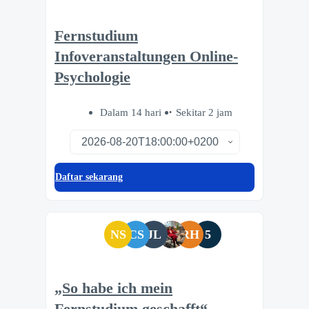
Fernstudium
Infoveranstaltungen Online-
Psychologie
Dalam 14 hari
Sekitar 2 jam
Daftar sekarang
NS
CS
JL
RH
5
„So habe ich mein
Fernstudium geschafft“ –