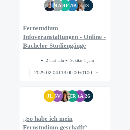
MA
MF
MB
3
Fernstudium
Infoveranstaltungen - Online -
Bachelor Studiengänge
2 hari lalu
Sekitar 1 jam
JL
SV
CR
AA
26
„So habe ich mein
Fernstudium geschafft“ –