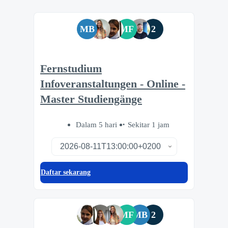
MB
MF
2
Fernstudium
Infoveranstaltungen - Online -
Master Studiengänge
Dalam 5 hari
Sekitar 1 jam
Daftar sekarang
MF
MB
2