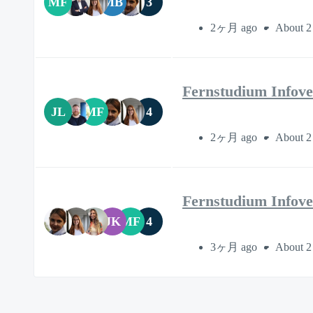
MF
MB
3
2ヶ月 ago
About 2
Fernstudium Infove
JL
MF
4
2ヶ月 ago
About 2
Fernstudium Infove
JK
MF
4
3ヶ月 ago
About 2