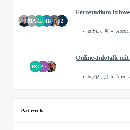
Fernstudium Infove
MA
MF
MB
2
In 約1ヶ月
About 
Online-Infotalk mit
PG
PE
In 約2ヶ月
About 
Past events