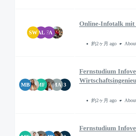
Online-Infotalk mit
SW
AL
FA
約2ヶ月 ago
About
Fernstudium Infove
Wirtschaftsingenie
MB
MF
MA
3
約2ヶ月 ago
About
Fernstudium Infove