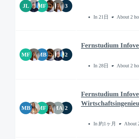
JL
MF
3
In 21日
About 2 ho
Fernstudium Infove
MF
MB
2
In 28日
About 2 ho
Fernstudium Infove
Wirtschaftsingenie
MB
MF
MA
2
In 約1ヶ月
About 