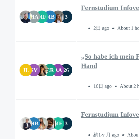
Fernstudium Infove
MA
MF
MB
3
2日 ago
About 1 h
„So habe ich mein F
Hand
JL
SV
CR
AA
26
16日 ago
About 2 
Fernstudium Infove
MB
MF
3
約1ヶ月 ago
About