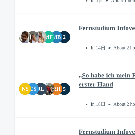
In 5日
About 1 hou
Fernstudium Infove
MF
MB
2
In 14日
About 2 ho
„So habe ich mein 
erster Hand
NS
CS
JL
RH
5
In 18日
About 2 ho
Fernstudium Infove