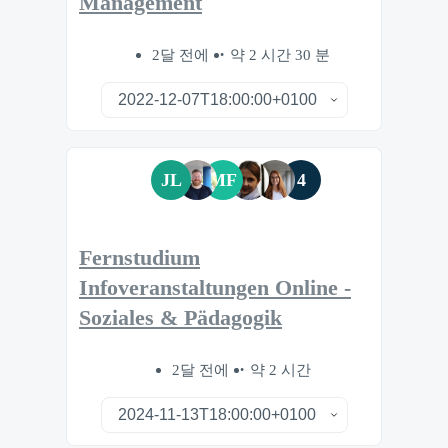
Management
2달 전에
약 2 시간 30 분
JL
MF
4
Fernstudium
Infoveranstaltungen Online -
Soziales & Pädagogik
2달 전에
약 2 시간