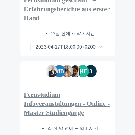
Erfahrungsberichte aus erster
Hand
17일 전에
약 2 시간
MB
MF
3
Fernstudium
Infoveranstaltungen - Online -
Master Studiengänge
약 한 달 전에
약 1 시간