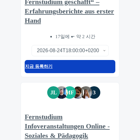
Fernstudium geschafft“ –
Erfahrungsberichte aus erster
Hand
17일에
약 2 시간
지금 등록하기
JL
MF
3
Fernstudium
Infoveranstaltungen Online -
Soziales & Pädagogik