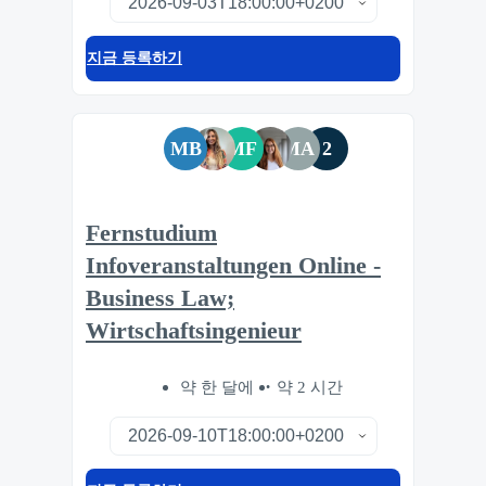
지금 등록하기
MB
MF
MA
2
Fernstudium
Infoveranstaltungen Online -
Business Law;
Wirtschaftsingenieur
약 한 달에
약 2 시간