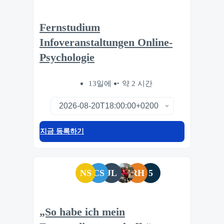
Fernstudium
Infoveranstaltungen Online-
Psychologie
13일에
약 2 시간
지금 등록하기
NS
CS
JL
RH
5
„So habe ich mein