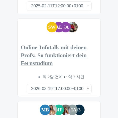
SW
AL
FA
Online-Infotalk mit deinen
Profs: So funktioniert dein
Fernstudium
약 2달 전에
약 2 시간
MB
MF
MA
3