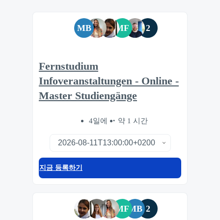
MB
MF
2
Fernstudium
Infoveranstaltungen - Online -
Master Studiengänge
4일에
약 1 시간
지금 등록하기
MF
MB
2