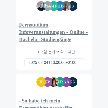
MA
MF
MB
3
Fernstudium
Infoveranstaltungen - Online -
Bachelor Studiengänge
3일 전에
약 1 시간
JL
SV
CR
AA
26
„So habe ich mein
Fernstudium geschafft“ –