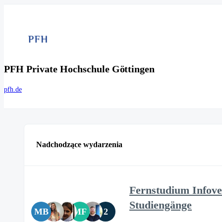
PFH Private Hochschule Göttingen
pfh.de
Nadchodzące wydarzenia
Fernstudium Infove
Studiengänge
MB
MF
2