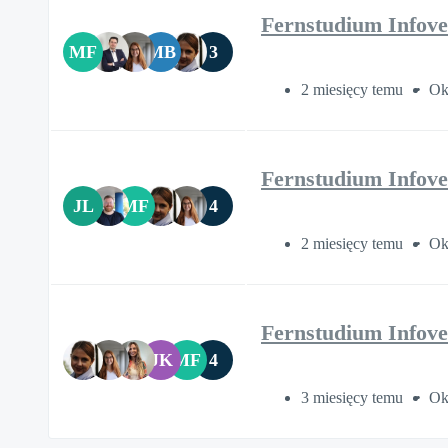
Fernstudium Infove
MF
MB
3
2 miesięcy temu
Ok
Fernstudium Infove
JL
MF
4
2 miesięcy temu
Ok
Fernstudium Infove
JK
MF
4
3 miesięcy temu
Ok