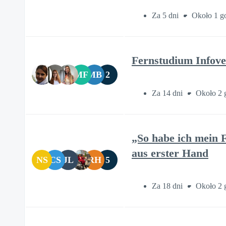
Za 5 dni
Około 1 g
Fernstudium Infove
MF
MB
2
Za 14 dni
Około 2 
„So habe ich mein 
aus erster Hand
NS
CS
JL
RH
5
Za 18 dni
Około 2 