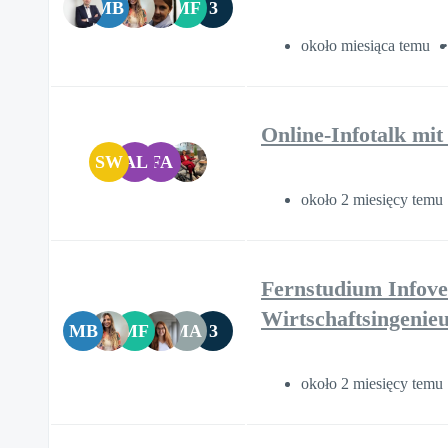
MB
MF
3
około miesiąca temu
Online-Infotalk mit
SW
AL
FA
około 2 miesięcy temu
Fernstudium Infove
Wirtschaftsingenie
MB
MF
MA
3
około 2 miesięcy temu