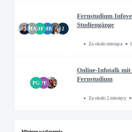
Fernstudium Infove
Studiengänge
MA
MF
MB
2
Za około miesiąca
Online-Infotalk mit
Fernstudium
PG
PE
Za około 2 miesięcy
Minione wydarzenia