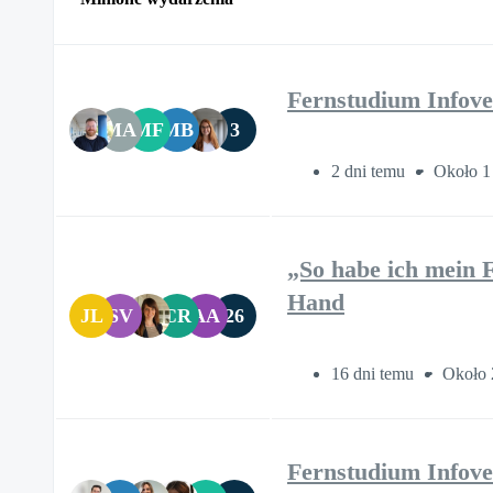
Fernstudium Infove
MA
MF
MB
3
2 dni temu
Około 1
„So habe ich mein F
Hand
JL
SV
CR
AA
26
16 dni temu
Około 
Fernstudium Infove