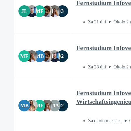
Fernstudium Infove
JL
MF
3
Za 21 dni
Około 2 
Fernstudium Infove
MF
MB
2
Za 28 dni
Około 2 
Fernstudium Infove
Wirtschaftsingenie
MB
MF
MA
2
Za około miesiąca