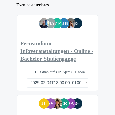
Eventos anteriores
MA
MF
MB
3
Fernstudium
Infoveranstaltungen - Online -
Bachelor Studiengänge
3 dias atrás
Aprox. 1 hora
JL
SV
CR
AA
26