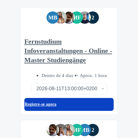
MB
MF
2
Fernstudium
Infoveranstaltungen - Online -
Master Studiengänge
Dentro de 4 dias
Aprox. 1 hora
Registre-se agora
MF
MB
2