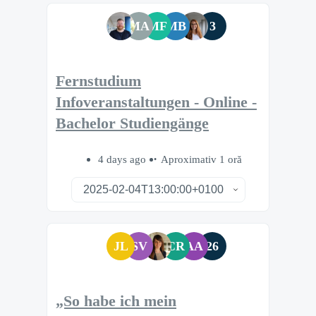
MA
MF
MB
3
Fernstudium
Infoveranstaltungen - Online -
Bachelor Studiengänge
4 days ago
Aproximativ 1 oră
JL
SV
CR
AA
26
„So habe ich mein