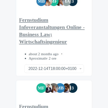
MB
MF
MA
3
Fernstudium
Infoveranstaltungen Online -
Business Law;
Wirtschaftsingenieur
about 2 months ago
Aproximativ 2 ore
MF
MB
3
Fernstudium