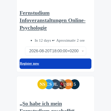
Fernstudium
Infoveranstaltungen Online-
Psychologie
In 12 days
Aproximativ 2 ore
Register now
NS
CS
JL
RH
5
„So habe ich mein
Fernstudium geschafft“ –