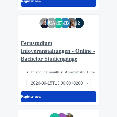
Register now
MA
MF
MB
2
Fernstudium
Infoveranstaltungen - Online -
Bachelor Studiengänge
In about 1 month
Aproximativ 1 oră
Register now