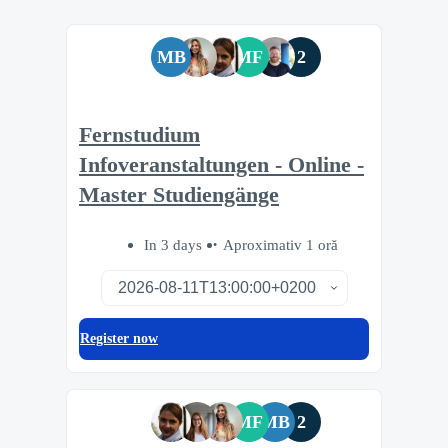
MB
MF
2
Fernstudium
Infoveranstaltungen - Online -
Master Studiengänge
In 3 days
Aproximativ 1 oră
Register now
MF
MB
2