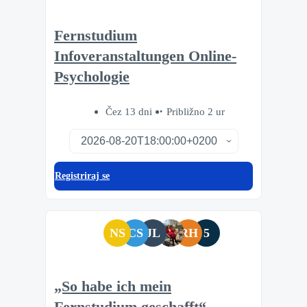
Fernstudium
Infoveranstaltungen Online-
Psychologie
Čez 13 dni
Približno 2 ur
Registriraj se
NS
CS
JL
RH
5
„So habe ich mein
Fernstudium geschafft“ –