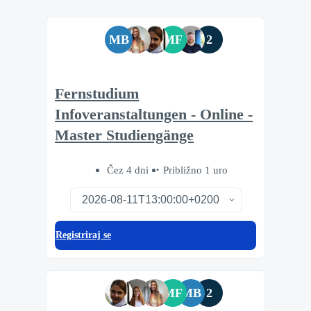
MB
MF
2
Fernstudium
Infoveranstaltungen - Online -
Master Studiengänge
Čez 4 dni
Približno 1 uro
Registriraj se
MF
MB
2