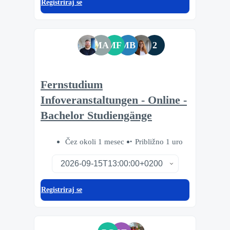
Registriraj se
MA
MF
MB
2
Fernstudium
Infoveranstaltungen - Online -
Bachelor Studiengänge
Čez okoli 1 mesec
Približno 1 uro
Registriraj se