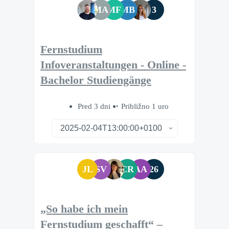
MA
MF
MB
3
Fernstudium
Infoveranstaltungen - Online -
Bachelor Studiengänge
Pred 3 dni
Približno 1 uro
JL
SV
CR
AA
26
„So habe ich mein
Fernstudium geschafft“ –