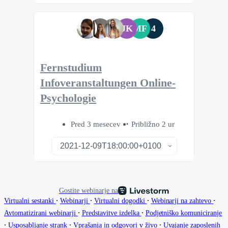
JK
MF
4
Fernstudium
Infoveranstaltungen Online-
Psychologie
Pred 3 mesecev
Približno 2 ur
Gostite webinarje na
∙
∙
∙
∙
Virtualni sestanki
Webinarji
Virtualni dogodki
Webinarji na zahtevo
∙
∙
Avtomatizirani webinarji
Predstavitve izdelka
Podjetniško komuniciranje
∙
∙
∙
Usposabljanje strank
Vprašanja in odgovori v živo
Uvajanje zaposlenih