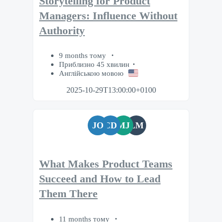
Storytelling for Product
Managers: Influence Without
Authority
9 months тому
Приблизно 45 хвилин
Англійською мовою
2025-10-29T13:00:00+0100
JO
CD
MJ
LM
What Makes Product Teams
Succeed and How to Lead
Them There
11 months тому