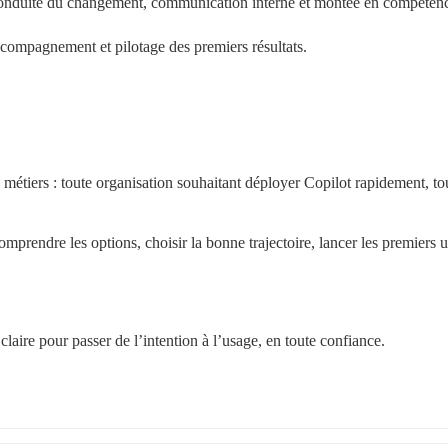
, conduite du changement, communication interne et montée en compéten
ccompagnement et pilotage des premiers résultats.
étiers : toute organisation souhaitant déployer Copilot rapidement, tou
mprendre les options, choisir la bonne trajectoire, lancer les premiers u
aire pour passer de l’intention à l’usage, en toute confiance.