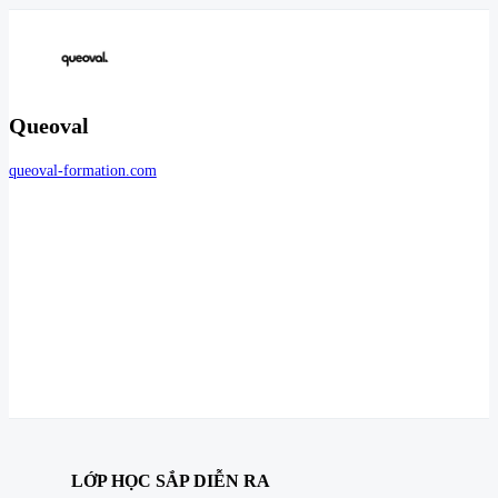
Queoval
queoval-formation.com
LỚP HỌC SẮP DIỄN RA