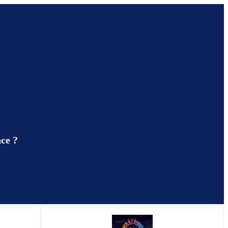
nce ?