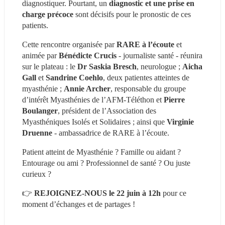
diagnostiquer. Pourtant, un 
diagnostic et une prise en 
charge précoce
 sont décisifs pour le pronostic de ces 
patients.
Cette rencontre organisée par 
RARE à l’écoute
 et 
animée par 
Bénédicte Crucis
 - journaliste santé - réunira 
sur le plateau : le 
Dr Saskia Bresch
, neurologue ; 
Aicha 
Gall
 et 
Sandrine Coehlo
, deux patientes atteintes de 
myasthénie ; 
Annie Archer
, responsable du groupe 
d’intérêt Myasthénies de l’AFM-Téléthon et 
Pierre 
Boulanger
, président de l’Association des 
Myasthéniques Isolés et Solidaires ; ainsi que 
Virginie 
Druenne
 - ambassadrice de RARE à l’écoute.
Patient atteint de Myasthénie ? Famille ou aidant ? 
Entourage ou ami ? Professionnel de santé ? Ou juste 
curieux ?
👉 
REJOIGNEZ-NOUS le 22 juin à 12h
 pour ce 
moment d’échanges et de partages !