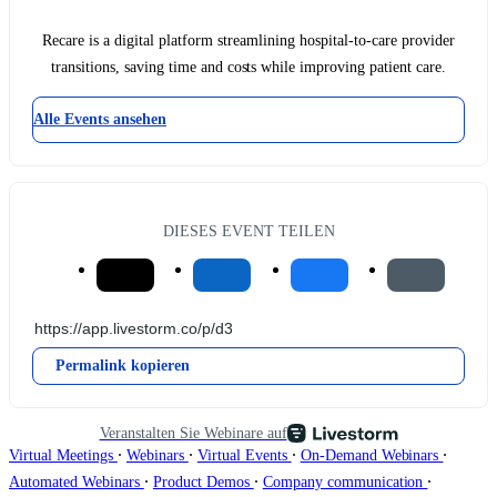
Recare is a digital platform streamlining hospital-to-care provider
transitions, saving time and costs while improving patient care.
Alle Events ansehen
DIESES EVENT TEILEN
Permalink kopieren
Veranstalten Sie Webinare auf
∙
∙
∙
∙
Virtual Meetings
Webinars
Virtual Events
On-Demand Webinars
∙
∙
∙
Automated Webinars
Product Demos
Company communication