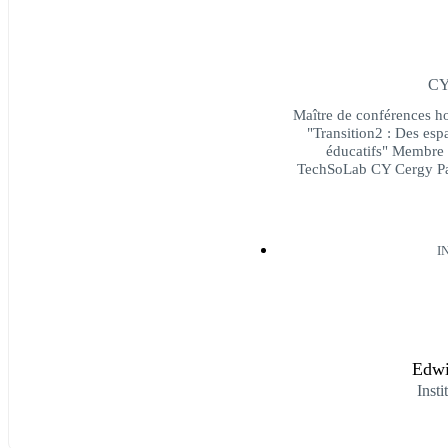
CY 
Maître de conférences ho
"Transition2 : Des espa
éducatifs" Membre
TechSoLab CY Cergy Par
I
Edwi
Insti