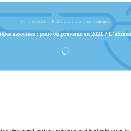
Fonds de dotation RESO vous invite à son événement
adies associées : peut-on prévenir en 2021 ? L'aliment
sis développent aussi une arthrite qui peut toucher les mains, les 