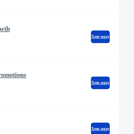
owth
Xem ngay
romotions
Xem ngay
Xem ngay