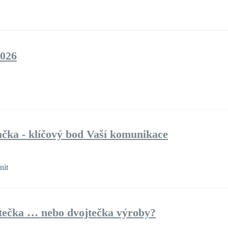
026
čka - klíčový bod Vaší komunikace
nit
tečka … nebo dvojtečka výroby?