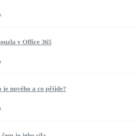
m
ouzla v Office 365
m
 je nového a co přijde?
m
čem je jeho síla