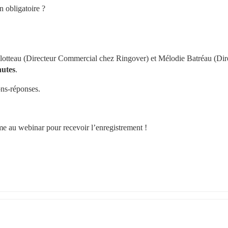
on obligatoire ?
otteau (Directeur Commercial chez Ringover) et Mélodie Batréau (Direc
nutes
.
ons-réponses.
me au webinar pour recevoir l’enregistrement !