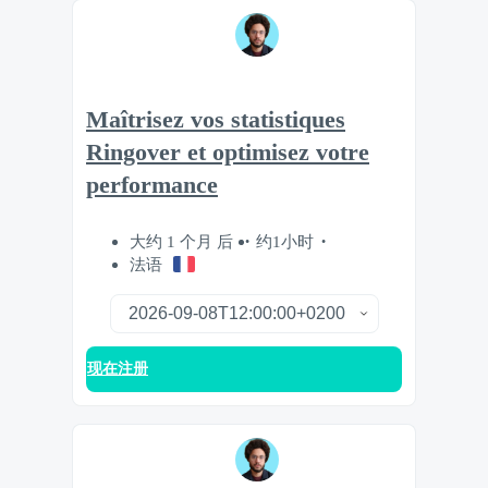
Maîtrisez vos statistiques
Ringover et optimisez votre
performance
大约 1 个月 后
约1小时
法语
现在注册