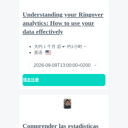
Understanding your Ringover
analytics: How to use your
data effectively
大约 1 个月 后
约1小时
英语
现在注册
Comprender las estadísticas