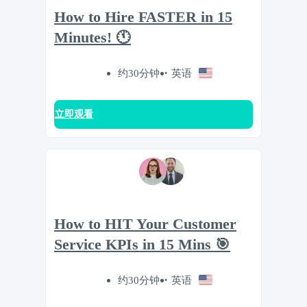
How to Hire FASTER in 15
Minutes! 🕚
约30分钟
英语
立即观看
How to HIT Your Customer
Service KPIs in 15 Mins 🎯
约30分钟
英语