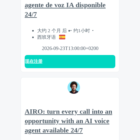
agente de voz IA disponible
24/7
大约 2 个月 后
约1小时
西班牙语
2026-09-23T13:00:00+0200
现在注册
AIRO: turn every call into an
opportunity with an AI voice
agent available 24/7