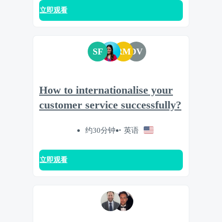
立即观看
SF
RM
DV
How to internationalise your
customer service successfully?
约30分钟
英语
立即观看