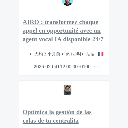
AIRO : transformez chaque
appel en opportunité avec un
agent vocal IA disponible 24/7
大约 2 个月前
约1小时
法语
Optimiza la gestión de las
colas de tu centralita