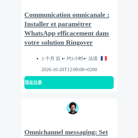
Communication omnicanale :
Installer et paramétrer
WhatsApp efficacement dans
votre solution Ringover
2 个月 后
约1小时
法语
2026-10-20T12:00:00+0200
现在注册
Omnichannel messaging: Set