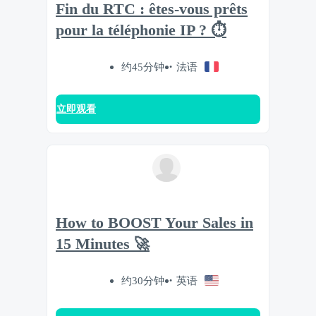
Fin du RTC : êtes-vous prêts
pour la téléphonie IP ? ⏱️
约45分钟
法语
立即观看
How to BOOST Your Sales in
15 Minutes 🚀
约30分钟
英语