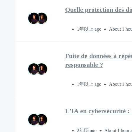
Quelle protection des d
1年以上 ago
About 1 hou
Fuite de données à répét
responsable ?
1年以上 ago
About 1 hou
L'IA en cybersécurité :
2年弱 ago
About 1 hour 