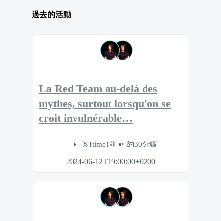
過去的活動
La Red Team au-delà des
mythes, surtout lorsqu'on se
croit invulnérable…
％{time}前
約30分鐘
2024-06-12T19:00:00+0200