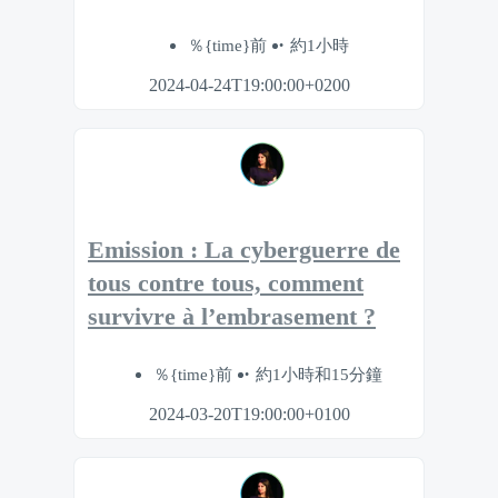
％{time}前
約1小時
2024-04-24T19:00:00+0200
Emission : La cyberguerr e de
tous contre tous, comment
survivre à l’embrasement ?
％{time}前
約1小時和15分鐘
2024-03-20T19:00:00+0100