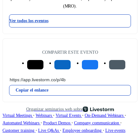
(MRO).
Ver todos los eventos
COMPARTIR ESTE EVENTO
Copiar el enlance
Organizar seminarios web sobre
∙
∙
∙
∙
Virtual Meetings
Webinars
Virtual Events
On-Demand Webinars
∙
∙
∙
Automated Webinars
Product Demos
Company communication
∙
∙
∙
Customer training
Live Q&As
Employee onboarding
Live events